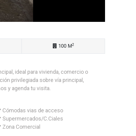
2
100 M
ipal, ideal para vivienda, comercio o
ión privilegiada sobre vía principal,
s y agenda tu visita.
Cómodas vias de acceso
Supermercados/C.Ciales
Zona Comercial