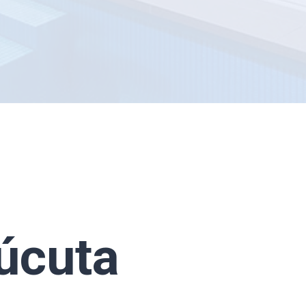
úcuta