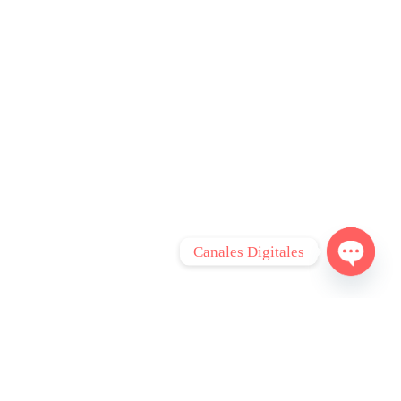
Canales Digitales
Open c