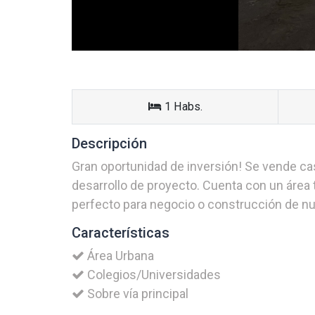
1 Habs.
Descripción
Gran oportunidad de inversión! Se vende cas
desarrollo de proyecto. Cuenta con un área to
perfecto para negocio o construcción de nu
Características
Área Urbana
Colegios/Universidades
Sobre vía principal