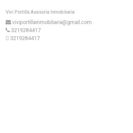
Vivi Portilla Asesoria Inmobiliaria
viviportillainmobiliaria@gmail.com
3219284417
3219284417
Compartir propiedad: