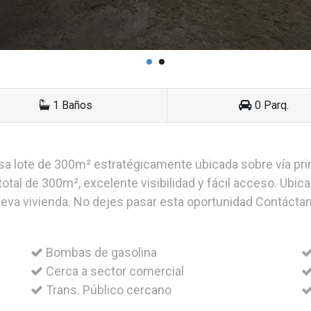
1 Baños
0 Parq.
a lote de 300m² estratégicamente ubicada sobre vía princ
tal de 300m², excelente visibilidad y fácil acceso. Ubicac
eva vivienda. No dejes pasar esta oportunidad Contáctano
Bombas de gasolina
Cerca a sector comercial
Trans. Público cercano